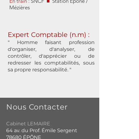
En train :
SNCF
■
Station Épône /
Mézières
Expert Comptable (n.m) :
" Homme faisant profession
d'organiser, d'analyser, de
contrôler, d'apprécier ou de
redresser les comptabilités, sous
sa propre responsabilité. "
Nous Contacter
Cabinet LEMAIRE
64 av. du Prof. Émile Sergent
78680 ÉPÔNE